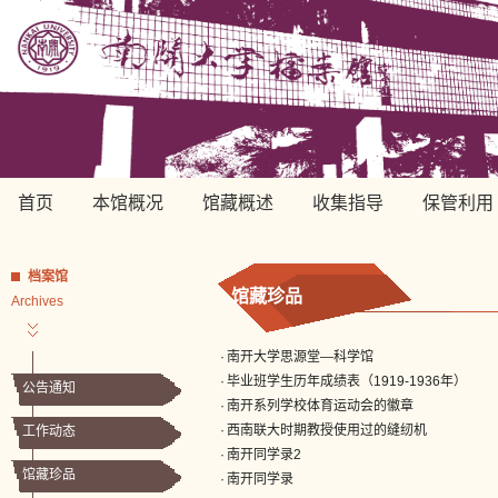
首页
本馆概况
馆藏概述
收集指导
保管利用
档案馆
馆藏珍品
Archives
·
南开大学思源堂—科学馆
·
毕业班学生历年成绩表（1919-1936年）
公告通知
·
南开系列学校体育运动会的徽章
·
西南联大时期教授使用过的缝纫机
工作动态
·
南开同学录2
馆藏珍品
·
南开同学录