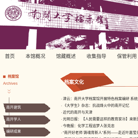
首页
本馆概况
馆藏概述
收集指导
保管利用
档案馆
档案文化
Archives
·
津云：南开大学档案馆开展特色档案编研 系统
·
《大学生》杂志：抗战烽火中的南开记忆
南开建筑
·
近代的南开与天津
·
光明日报：【人民需要这样的教育家㉕】来新夏
南开学人
·
今晚报：化学工程追梦人张克忠
编研成果
·
“南开好老师 铸魂育新人”系列——走近叶嘉莹