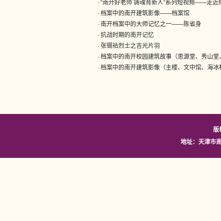
·
“南开好老师 铸魂育新人”系列短视频——走近
·
档案中的南开建筑影像——档案馆
·
南开档案中的大师记忆之一——陈省身
·
抗战时期的南开记忆
·
张锡祜烈士之吉光片羽
·
档案中的南开校园建筑故事（思源堂、秀山堂
·
档案中的南开建筑影像（主楼、文中馆、海冰
版
地址：天津市