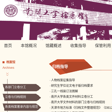
首页
本馆概况
馆藏概述
收集指导
保管利用
档案馆
归档指导
Archives
·
人物档案征集指导
·
研究生学位论文电子版归档要求
各部门立卷分工
·
三孔一线装订法图解
·
南开大学各类文件材料立卷分工
立卷与归档规则
·
南开大学文件材料的部门立卷与归档规则
各类档案著录内容与规范
·
天津市地方标准《归档文件整理规范》（DB12/T1