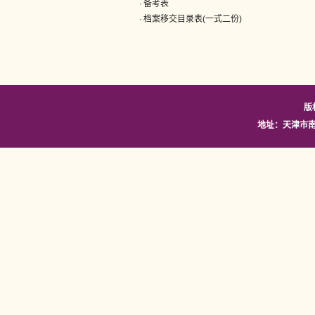
·
备考表
·
档案移交目录表(一式二份)
版
地址：天津市