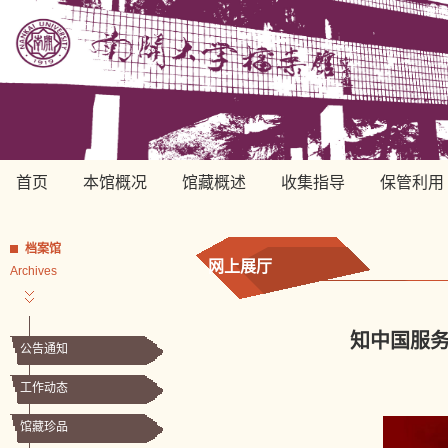
首页
本馆概况
馆藏概述
收集指导
保管利用
档案馆
网上展厅
Archives
知中国服
公告通知
工作动态
馆藏珍品