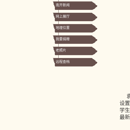
南开新闻
网上展厅
地理位置
我要捐赠
老照片
远程查档
设
学
最新