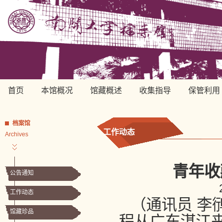
首页
本馆概况
馆藏概述
收集指导
保管利用
档案馆
工作动态
Archives
青年收
公告通知
工作动态
（通讯员 李
馆藏珍品
程从广东湛江