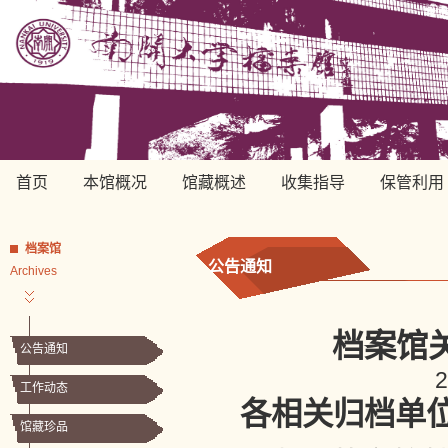
首页
本馆概况
馆藏概述
收集指导
保管利用
档案馆
公告通知
Archives
档案馆
公告通知
工作动态
各相关归档单
馆藏珍品